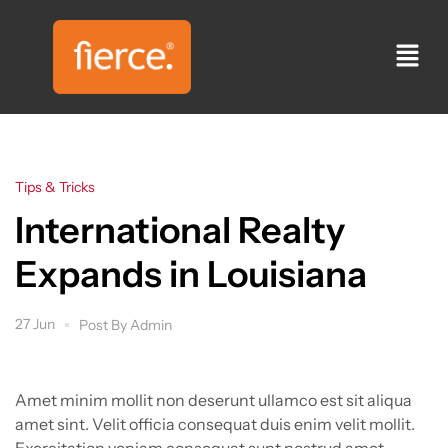
Tips & Tricks
International Realty
Expands in Louisiana
27 Jun
Post By
Admin
Amet minim mollit non deserunt ullamco est sit aliqua
amet sint. Velit officia consequat duis enim velit mollit.